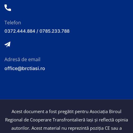
Telefon
0372.444.884 / 0785.233.788
Adresă de email
office@brctiasi.ro
Acest document a fost pregătit pentru Asociația Biroul
Regional de Cooperare Transfrontalieră Iași și reflectă opinia
autorilor. Acest material nu reprezintă poziția CE sau a