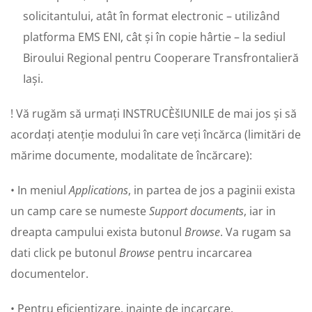
solicitantului, atât în format electronic – utilizând
platforma EMS ENI, cât și în copie hârtie – la sediul
Biroului Regional pentru Cooperare Transfrontalieră
Iași.
! Vă rugăm să urmați INSTRUCÈšIUNILE de mai jos și să
acordați atenție modului în care veți încărca (limitări de
mărime documente, modalitate de încărcare):
• In meniul
Applications
, in partea de jos a paginii exista
un camp care se numeste
Support documents
, iar in
dreapta campului exista butonul
Browse
. Va rugam sa
dati click pe butonul
Browse
pentru incarcarea
documentelor.
• Pentru eficientizare, inainte de incarcare,