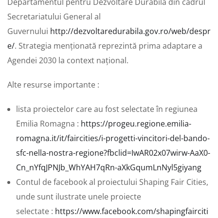
Departamentul pentru Dezvoltare Durabilă din cadrul
Secretariatului General al
Guvernului
http://dezvoltaredurabila.gov.ro/web/despr
e/
. Strategia menționată reprezintă prima adaptare a
Agendei 2030 la context național.
Alte resurse importante :
lista proiectelor care au fost selectate în regiunea
Emilia Romagna :
https://progeu.regione.emilia-
romagna.it/it/faircities/i-progetti-vincitori-del-bando-
sfc-nella-nostra-regione?fbclid=IwAR02x07wirw-AaX0-
Cn_nYfqJPNJb_WhYAH7qRn-aXkGqumLnNyl5giyang
Contul de facebook al proiectului Shaping Fair Cities,
unde sunt ilustrate unele proiecte
selectate :
https://www.facebook.com/shapingfairciti