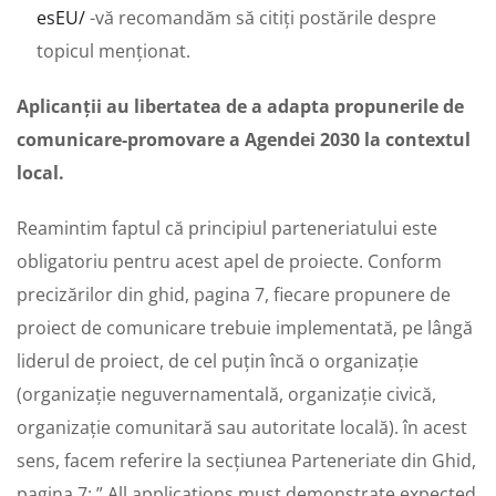
esEU/
-vă recomandăm să citiți postările despre
topicul menționat.
Aplicanții au libertatea de a adapta propunerile de
comunicare-promovare a Agendei 2030 la contextul
local.
Reamintim faptul că principiul parteneriatului este
obligatoriu pentru acest apel de proiecte. Conform
precizărilor din ghid, pagina 7, fiecare propunere de
proiect de comunicare trebuie implementată, pe lângă
liderul de proiect, de cel puțin încă o organizație
(organizație neguvernamentală, organizație civică,
organizație comunitară sau autoritate locală). în acest
sens, facem referire la secțiunea Parteneriate din Ghid,
pagina 7: ” All applications must demonstrate expected