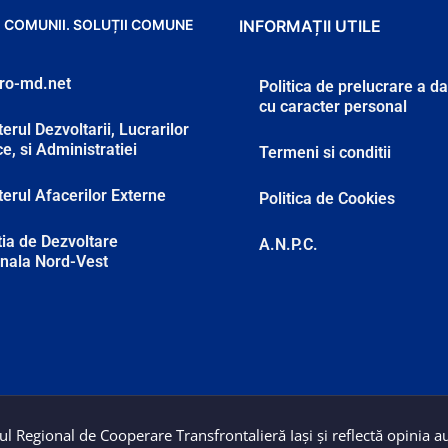
 COMUNII. SOLUȚII COMUNE
INFORMAȚII UTILE
ro-md.net
Politica de prelucrare a d
cu caracter personal
erul Dezvoltarii, Lucrarilor
ce, si Administratiei
Termeni si conditii
terul Afacerilor Externe
Politica de Cookies
ia de Dezvoltare
A.N.P.C.
nala Nord-Vest
l Regional de Cooperare Transfrontalieră Iași și reflectă opinia au