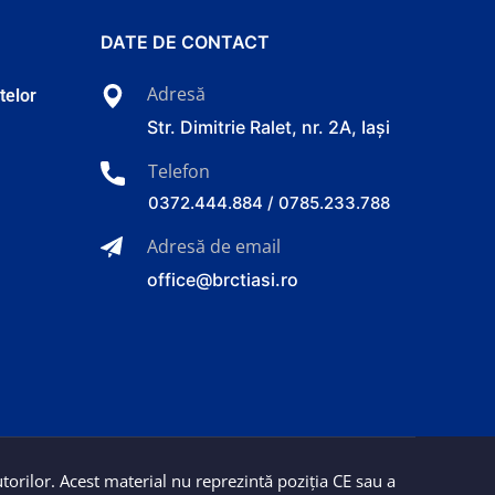
DATE DE CONTACT
Adresă
atelor
Str. Dimitrie Ralet, nr. 2A, Iași
Telefon
0372.444.884 / 0785.233.788
Adresă de email
office@brctiasi.ro
torilor. Acest material nu reprezintă poziția CE sau a