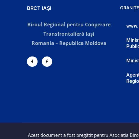
BRCT IAȘI
GRANIȚE
Biroul Regional pentru Cooperare
www.
Transfrontalieră Iaşi
Minist
Romania – Republica Moldova
Publi
Minis
Agent
Regio
Acest document a fost pregătit pentru Asociația Birou