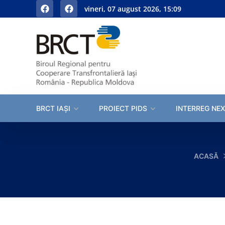
vineri, 07 august 2026, 15:09
BRCT IAȘI
PROIECT PIDS
INTERREG NEX
ACASĂ