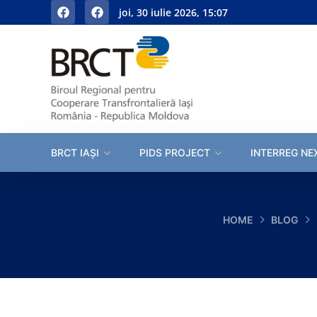
joi, 30 iulie 2026, 15:07
BRCT IAȘI
PIDS PROJECT
INTERREG NE
HOME
BLOG