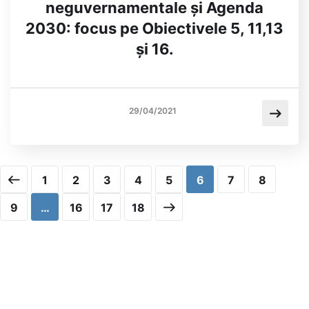
neguvernamentale și Agenda
2030: focus pe Obiectivele 5, 11,13
și 16.
29/04/2021
1
2
3
4
5
6
7
8
9
…
16
17
18