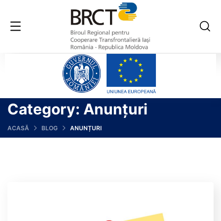
Category:
Anunțuri
ACASĂ
BLOG
ANUNȚURI