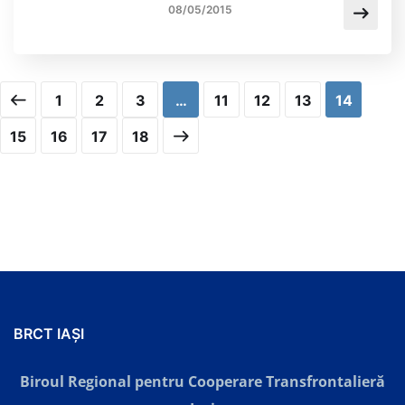
08/05/2015
1
2
3
…
11
12
13
14
15
16
17
18
BRCT IAȘI
Biroul Regional pentru Cooperare Transfrontalieră