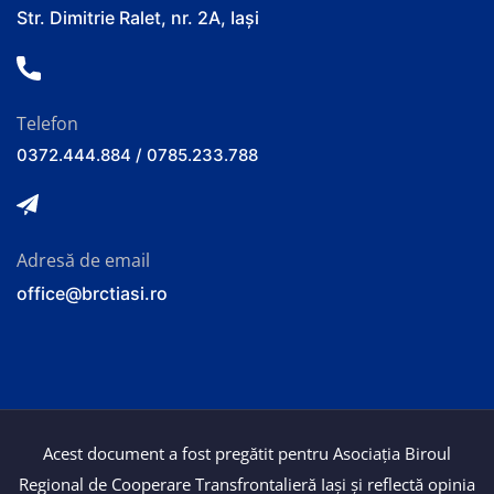
Str. Dimitrie Ralet, nr. 2A, Iași
Telefon
0372.444.884 / 0785.233.788
Adresă de email
office@brctiasi.ro
Acest document a fost pregătit pentru Asociația Biroul
Regional de Cooperare Transfrontalieră Iași și reflectă opinia