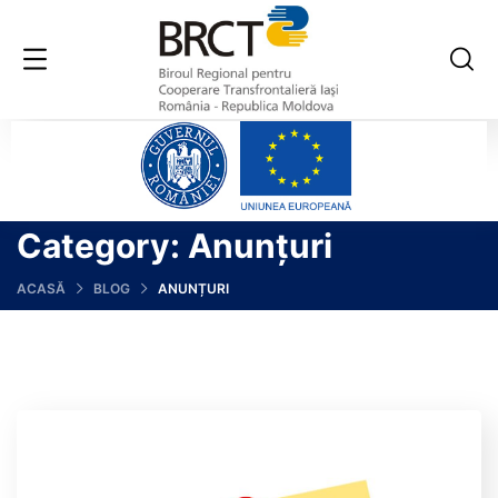
Category:
Anunțuri
ACASĂ
BLOG
ANUNȚURI