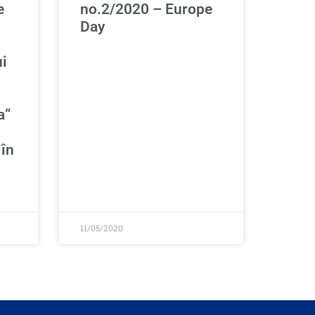
e
no.2/2020 – Europe
Day
ui
a“
 în
11/05/2020