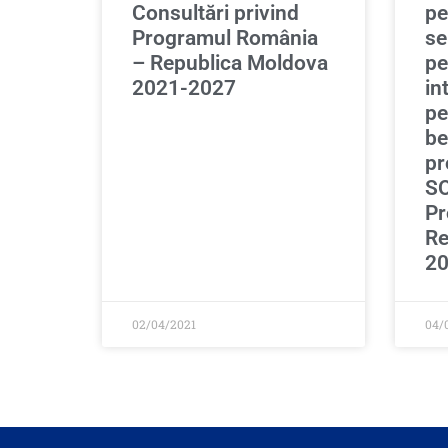
Consultări privind
pe
Programul România
se
– Republica Moldova
pe
2021-2027
in
pe
be
pr
SO
Pr
Re
20
02/04/2021
04/