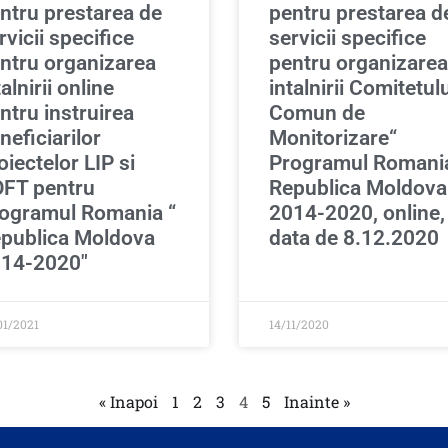
ntru prestarea de
pentru prestarea d
rvicii specifice
servicii specifice
ntru organizarea
pentru organizarea
talnirii online
intalnirii Comitetul
ntru instruirea
Comun de
neficiarilor
Monitorizare“
oiectelor LIP si
Programul Romani
FT pentru
Republica Moldova
ogramul Romania “
2014-2020, online,
publica Moldova
data de 8.12.2020
14-2020″
01/2021
14/11/2020
« Inapoi
1
2
3
4
5
Inainte »